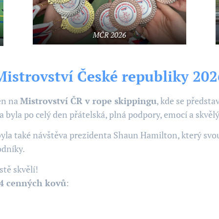
MČR 2026
 Mistrovství České republiky 2026
den na
Mistrovství ČR v rope skippingu
, kde se předsta
a byla po celý den přátelská, plná podpory, emocí a skv
 byla také návštěva prezidenta Shaun Hamilton, který svo
odníky.
stě skvělí! 🔥
4 cenných kovů
: