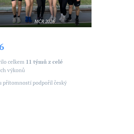
MČR 2026
 🇨🇿🥇
vilo celkem
11 týmů z celé
ělých výkonů 🩵🖤💛
u přítomností podpořil český