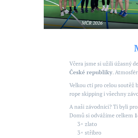
MČR 2026
🥇🇨🇿
Včera jsme si užili úžasný 
České republiky
. Atmosfér
Velkou ctí pro celou soutěž
rope skipping i všechny záv
A naši závodníci? Ti byli pro
Domů si odvážíme celkem
1
🥇 3× zlato
🥈 3× stříbro